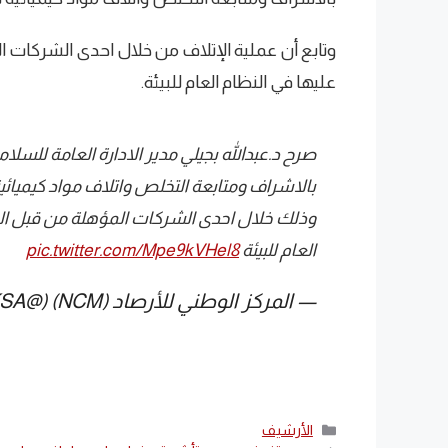
وتابع أن عملية الإتلاف من خلال احدى الشركات
عليها في النظام العام للبيئة.
صرح د.عبدالله بجيلي مدير الادارة العامة للسلا
بالاشراف ومتابعة التخلص واتلاف مواد كيميائ
وذلك خلال احدى الشركات المؤهلة من قبل ال
العام للبيئة
pic.twitter.com/Mpe9kVHel8
— المركز الوطني للأرصاد (NCM) (@NCMKSA)
التصنيفات
الأرشيف