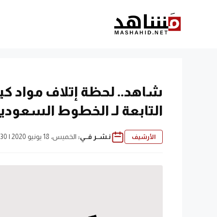
نتقل
لى
لمحتوى
شاهد.. لحظة إتلاف مواد كي
التابعة لـ الخطوط السعودي
نـشــر فــي:
الخميس، 18 يونيو 2020 | 3:30 م
الأرشيف