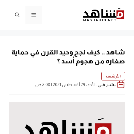
نتقل
لى
القائمة
لمحتوى
شاهد .. كيف نجح وحيد القرن في حماية
صغاره من هجوم أسد ؟
الأرشيف
نـشــر فــي:
الأحد، 29 أغسطس 2021 | 8:00 ص