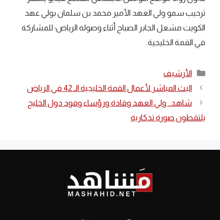
ترحيب سمو ولي العهد الأمير محمد بن سلمان بولي عهد
الكويت مشعل الجابر الصباح أثناء وصوله الرياض؛ للمشاركة
في القمة الخليجية.
التصنيفات
الأرشيف
البث المباشر لأعمال القمة الخليجية الـ 42 في الرياض
شاهد.. ولي العهد وقادة ورؤساء وفود دول الخليج
يلتقطون صورة تذكارية