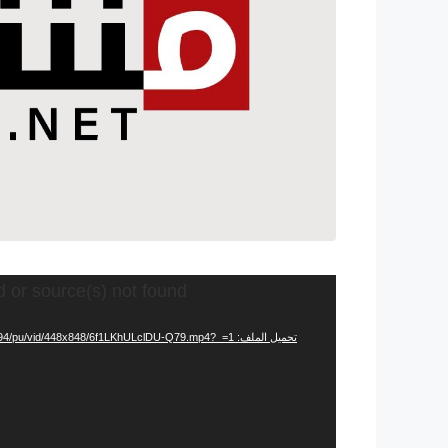
مشغل
d or source(s) not found
الفيديو
تحميل الملف: https://video.twimg.com/ext_tw_video/1432144452013985794/pu/vid/448x848/6f1LKhULclDU-Q79.mp4?_=1