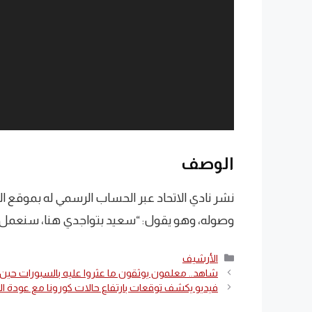
الوصف
نشر نادي الاتحاد عبر الحساب الرسمي له بموقع ا
وصوله، وهو يقول: “سعيد بتواجدي هنا، سنعمل ل
التصنيفات
الأرشيف
شاهد.. معلمون يوثقون ما عثروا عليه بالسبورات حي
فيديو يكشف توقعات بارتفاع حالات كورونا مع عودة ا