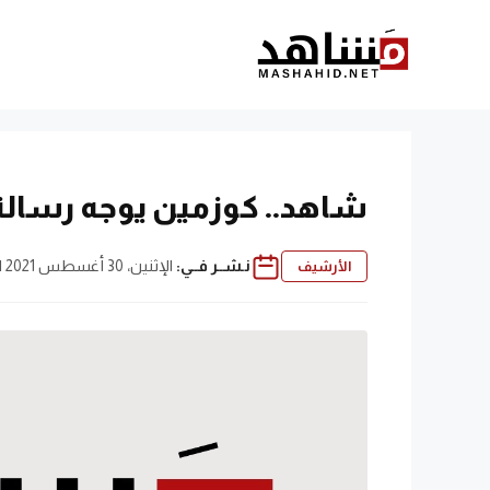
نتقل
لى
لمحتوى
شاهد.. كوزمين يوجه رسالة 
نـشــر فــي:
الإثنين، 30 أغسطس 2021 | 8:02 م
الأرشيف