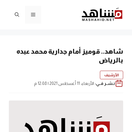
نتقل
لى
القائمة
لمحتوى
شاهد.. قوميز أمام جدارية محمد عبده
بالرياض
الأرشيف
نـشــر فــي:
الأربعاء، 11 أغسطس 2021 | 12:08 م