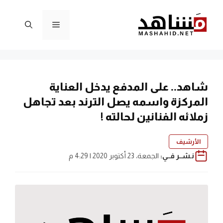
نتقل
لى
القائمة
لمحتوى
شاهد.. على المدفع يدخل العناية
المركزة واسمه يصل الترند بعد تجاهل
زملائه الفنانين لحالته !
الأرشيف
نـشــر فــي:
الجمعة، 23 أكتوبر 2020 | 4:29 م