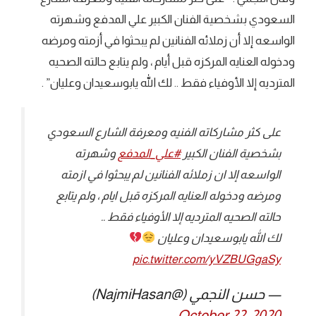
السعودي بشخصية الفنان الكبير علي المدفع وشهرته
الواسعه إلا أن زملائه الفنانين لم يبحثوا في أزمته ومرضه
ودخوله العنايه المركزه قبل أيام ، ولم يتابع حالته الصحيه
المترديه إلا الأوفياء فقط .. لك الله يابوسعيدان وعليان” .
على كثر مشاركاته الفنيه ومعرفة الشارع السعودي
بشخصية الفنان الكبير
#علي_المدفع
وشهرته
الواسعه إلا ان زملائه الفنانين لم يبحثوا في ازمته
ومرضه ودخوله العنايه المركزه قبل ايام ، ولم يتابع
حالته الصحيه المترديه إلا الأوفياء فقط ..
لك الله يابوسعيدان وعليان
pic.twitter.com/yVZBUGgaSy
— حسن النجمي (@NajmiHasan)
October 22, 2020