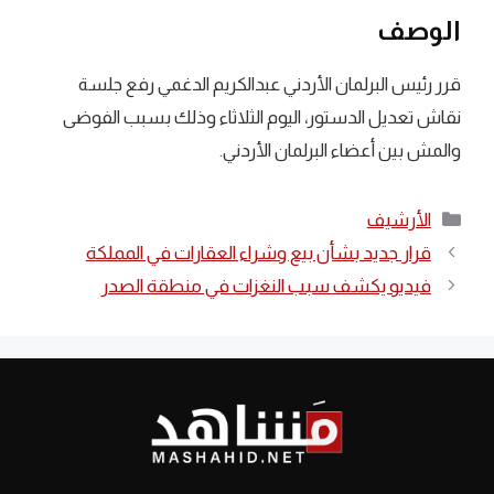
الوصف
قرر رئيس البرلمان الأردني عبدالكريم الدغمي رفع جلسة
نقاش تعديل الدستور، اليوم الثلاثاء وذلك بسبب الفوضى
والمش بين أعضاء البرلمان الأردني.
التصنيفات
الأرشيف
قرار جديد بشأن بيع وشراء العقارات في المملكة
فيديو يكشف سبب النغزات في منطقة الصدر