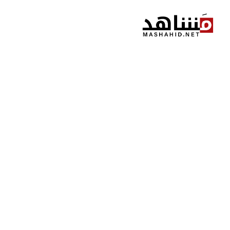
نتقل
لى
لمحتوى