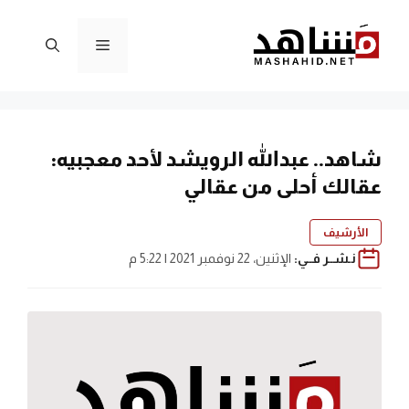
نتقل
لى
القائمة
لمحتوى
شاهد.. عبدالله الرويشد لأحد معجبيه:
عقالك أحلى من عقالي
الأرشيف
نـشــر فــي:
الإثنين، 22 نوفمبر 2021 | 5:22 م