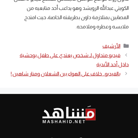
الكويتي عبدالله الرويشد وهو يداعب أحد متابعيه من
المصابين بمتلازمة داون بطريقته الخاصة، حيث امتدح
ملابسه وعطره وملامحه.
التصنيفات
الأرشيف
فيديو متداول لـ شخص يعتدي على طفل بوحشية
داخل أحد الأندية
بالفيديو.. خلاف على الهواء بين الشعلان ومنار شاهين !