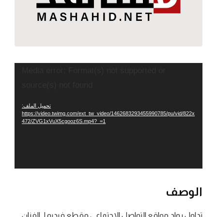
مشغل
Media error: Format(s) not supported or
الفيديو
source(s) not found
تحميل الملف:
https://video.twimg.com/ext_tw_video/1462683293455990785/pu/vid/822x
472/ZVG1xVuX5cgooz6S.mp4?_=1
الوصف
تداول رواد مواقع التواصل الاجتماعي مقطع فيديو لـ الفنان