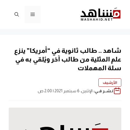
نتقل
لى
القائمة
لمحتوى
شاهد .. طالب ثانوية في “أمريكا” ينزع
علم المثلية من طالب آخر ويُلقي به في
سلة المهملات
الأرشيف
نـشــر فــي:
الإثنين، 6 سبتمبر 2021 | 2:00 ص