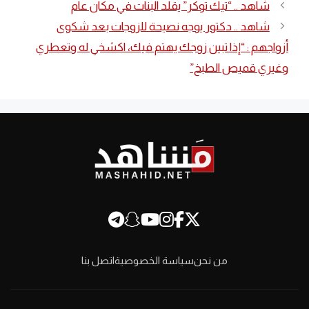
شاهد .. “تيك توكر” يقلد البنات في مكان عام
شاهد .. دكتور يوجه نصيحة للزوجات بعد شكوى
أزواجهم : “إذا تبين زوجك يهتم فيك، اكشخي له وتعطري
وغيري قميص الطبخ”
من نحن
سياسة الخصوصية
اتصل بنا