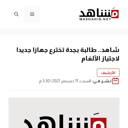
نتقل
لى
القائمة
لمحتوى
شاهد.. طالبة بجدة تخترع جهازا جديدا
لاجتياز الألغام
الأرشيف
نـشــر فــي:
السبت، 11 ديسمبر 2021 | 3:30 م