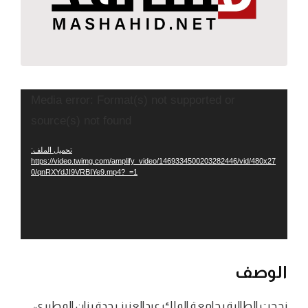
مشغل
Media error: Format(s) not supported or
الفيديو
source(s) not found
تحميل الملف:
https://video.twimg.com/amplify_video/1469334500203282446/vid/480x27
0/qnRXYdJI9VRBIYe9.mp4?_=1
الوصف
نجحت الطالبة بجامعة الملك عبدالعزيز بجدة رزان المطيري،