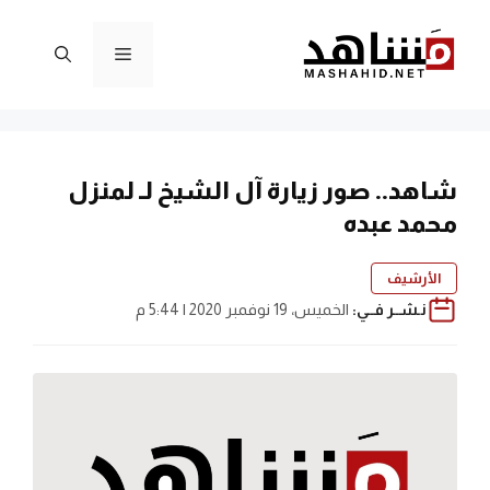
نتقل
لى
القائمة
لمحتوى
شاهد.. صور زيارة آل الشيخ لـ لمنزل
محمد عبده
الأرشيف
نـشــر فــي:
الخميس، 19 نوفمبر 2020 | 5:44 م