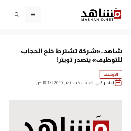
نتقل
لى
القائمة
لمحتوى
شاهد..«شركة تشترط خلع الحجاب
للتوظيف» يتصدر تويتر!
الأرشيف
نـشــر فــي:
السبت، 5 سبتمبر 2020 | 10:37 ص