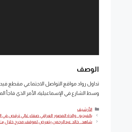
الوصف
تداول رواد مواقع التواصل الاجتماعي مقطع فيدي
وسط الشارع في الإسماعيلية، الأمر الذي فاجأ الما
التصنيفات
الأرشيف
بالفيديو.. والدة المصور العراقي صفاء غالي ترقص في ال
شاهد.. خالد عبدالرحمن يتعرض لموقف محرج خلال بث