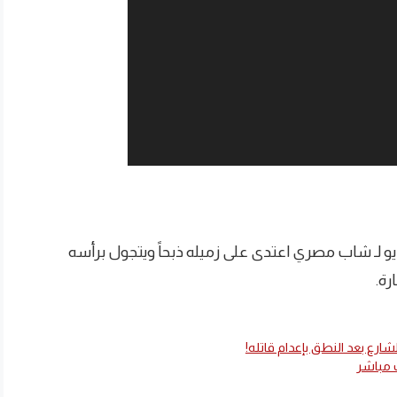
و لـ شاب مصري اعتدى على زميله ذبحاً ويتجول برأسه
رة.
شارع بعد النطق بإعدام قاتله!
 مباشر