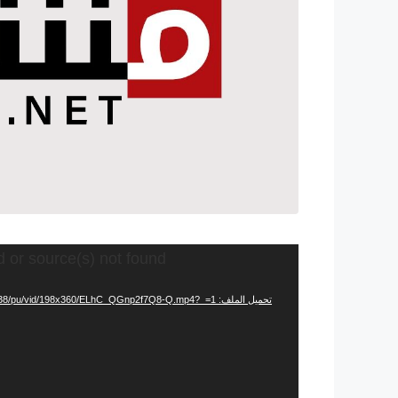
مشغل
d or source(s) not found
الفيديو
تحميل الملف: https://video.twimg.com/ext_tw_video/1455195749940084738/pu/vid/198x360/ELhC_QGnp2f7Q8-Q.mp4?_=1