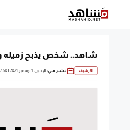
نتقل
لى
لمحتوى
شاهد.. شخص يذبح زميله وي
نـشــر فــي:
الإثنين، 1 نوفمبر 2021 | 7:50 م
الأرشيف