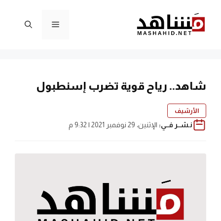
نتقل
لى
القائمة
لمحتوى
شاهد.. رياح قوية تضرب إسنطبول
الأرشيف
نـشــر فــي:
الإثنين، 29 نوفمبر 2021 | 9:32 م