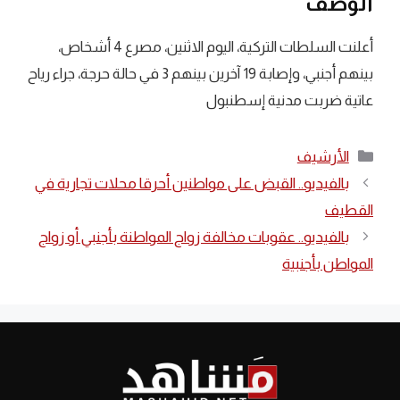
الوصف
أعلنت السلطات التركية، اليوم الاثنين، مصرع 4 أشخاص،
بينهم أجنبي، وإصابة 19 آخرين بينهم 3 في حالة حرجة، جراء رياح
عاتية ضربت مدنية إسطنبول
التصنيفات
الأرشيف
بالفيديو.. القبض على مواطنين أحرقا محلات تجارية في
القطيف
بالفيديو.. عقوبات مخالفة زواج المواطنة بأجنبي أو زواج
المواطن بأجنبية