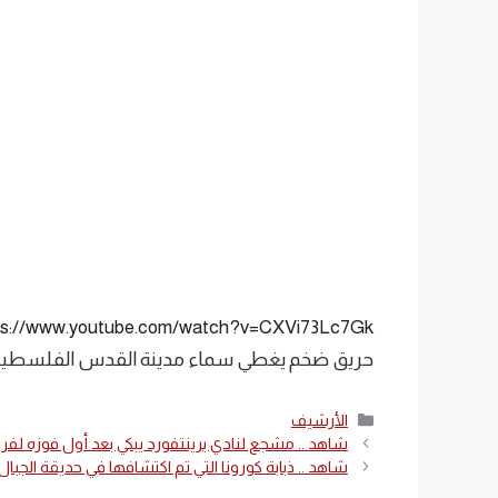
ps://www.youtube.com/watch?v=CXVi73Lc7Gk
حريق ضخم يغطي سماء مدينة القدس الفلسطين
التصنيفات
الأرشيف
شاهد .. مشجع لنادي برينتفورد يبكي بعد أول فوزه لفريقه في
شاهد .. ذبابة كورونا التي تم اكتشافها في حديقة الجبال 