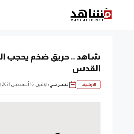
نتقل
لى
لمحتوى
شاهد .. حريق ضخم يحجب ال
القدس
نـشــر فــي:
الإثنين، 16 أغسطس 2021 | 2:32 ص
الأرشيف