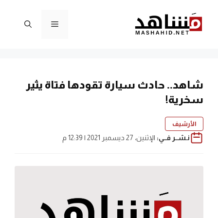
نتقل
لى
القائمة
لمحتوى
شاهد.. حادث سيارة تقودها فتاة يثير
سخرية!
الأرشيف
نـشــر فــي:
الإثنين، 27 ديسمبر 2021 | 12:39 م