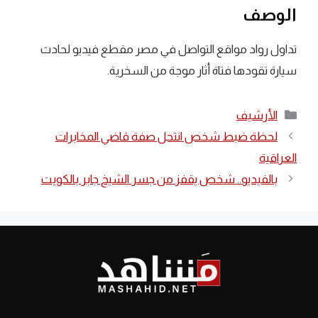
الوصف
تداول رواد مواقع التواصل في مصر مقطع فيديو لحادث
سيارة تقودها فتاة أثار موجة من السخرية.
التصنيفات
الأرشيف
لحظة ضبط شخص انتحل صفة قاضي المخابرات
العراقية
بالفيديو.. شخص يقفز من جسر الشيخ جابر بالكويت