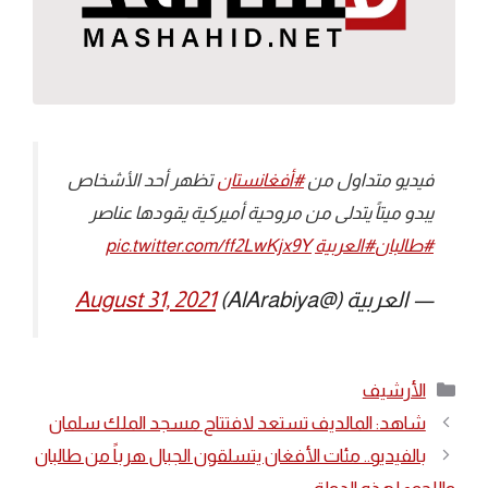
فيديو متداول من
#أفغانستان
تظهر أحد الأشخاص
يبدو ميتاً يتدلى من مروحية أميركية يقودها عناصر
#طالبان
#العربية
pic.twitter.com/ff2LwKjx9Y
— العربية (@AlArabiya)
August 31, 2021
التصنيفات
الأرشيف
شاهد: المالديف تستعد لافتتاح مسجد الملك سلمان
بالفيديو.. مئات الأفغان يتسلقون الجبال هرباً من طالبان