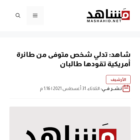
نتقل
لى
القائمة
لمحتوى
شاهد: تدلي شخص متوفى من طائرة
أمريكية تقودها طالبان
الأرشيف
نـشــر فــي:
الثلاثاء، 31 أغسطس 2021 | 1:16 م