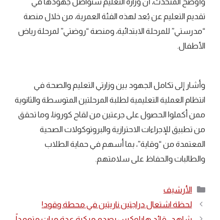
وأوضح المتحدث، أن وزارة التعليم ستواصل جهودها في
تقديم التعليم عن بُعد لهذه الفئة العمرية، من خلال منصة
“مدرستي” للمرحلة الابتدائية، ومنصة “روضتي” لمرحلة رياض
الأطفال.
وأشار إلى تكامل الجهود بين وزارتي التعليم والصحة في
انتظام العملية التعليمية لطلبة المرحلتين المتوسطة والثانوية
ممن أكملوا الحصول على جرعتين من لقاح كورونا، وما تحقق
من تطبيق للإجراءات الاحترازية والبروتوكولات الصحية
المعتمدة من “وقاية”، بما أسهم في حماية الطلاب
والطالبات والحفاظ على سلامتهم.
التصنيفات
الأرشيف
لحظة اشتعال دراجتين ناريتين في محطة وقود!
شاهد.. قائد هايلوكس يصدم مركبة عدة مرات متعمداً