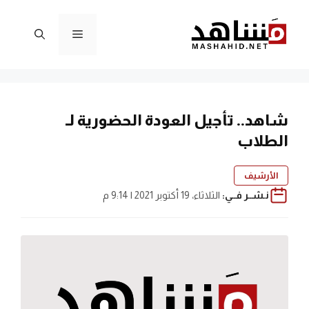
نتقل
لى
القائمة
لمحتوى
شاهد.. تأجيل العودة الحضورية لـ
الطلاب
الأرشيف
نـشــر فــي:
الثلاثاء، 19 أكتوبر 2021 | 9:14 م