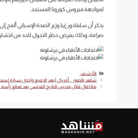
لمواجهة فيروس كورونا المستجد.
يذكر أن سلفادور إييا وزير الصحة الإسباني ألمح إل
صرامة، وذلك بفرض حظر التجول للحد من انتشار ف
التصنيفات
الأرشيف
شاهد بالصور .. أمريكي يُبهر الجميع ويُحول سيارة إسع
ماذا قال قاتل مدرس التاريخ الفرنسي بعد قطع رأسه ن