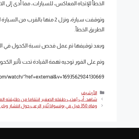
الخطأ للإتجاه المعاكس، للسيارات، مما أدى إلى ا
وتوقفت سيارة، ونزل 2 منها بالقر
الطريق الخطأ.
وبعد توقيفها تم عمل فحص نسبة الكحول في الدم، و
وتم على الفور توجيه تهمة القيادة تحت تأثير الكح
com/watch/?ref=external&v=1693562984130669
التصنيفات
الأرشيف
شاهد: أب يُعذب طفله الصغير انتقاما من طليقته المصرية ومر
وفاة 350 فيل في بوتسوانا تُثير الرعب حول انتشار وباء جديد يقتل البشر بعد كورونا !