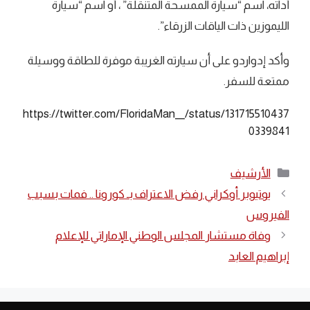
أداته، اسم “سيارة الممسحة المتنقلة” ، أو اسم “سيارة
الليموزين ذات الياقات الزرقاء”.
وأكد إدواردو على أن سيارته الغريبة موفرة للطاقة ووسيلة
ممتعة للسفر.
https://twitter.com/FloridaMan__/status/131715510437
0339841
التصنيفات
الأرشيف
يوتيوبر أوكراني رفض الاعتراف بـ كورونا .. فمات بسبب
الفيروس
وفاة مستشار المجلس الوطني الإماراتي للإعلام
إبراهيم العابد