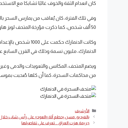
كان انعدام الثقة والخوف غالبًا تشابكا مع الاست
وفي تلك الفترة، كان يُعاقب من يمارس السحر بالح
50 ألف شخص، كما ذكرت مؤرخة المتحف لويز هاوبرج ليندجارد.
وكانت الدنمارك حكمت ع
الدنمارك، مليون نسمة وذلك في القرن السابع عشر
ويضم المتحف، المكانس والتعويذات والدمى وغير
من محاكمات السحرة، كما أن كلها صُحبت بموسيق
التصنيفات
الأرشيف
بالفيديو: مسن يحطم آلة «العود» على رأس شاب خلال 
جريمة هزت العراق .. تعرف على تفاصيلها