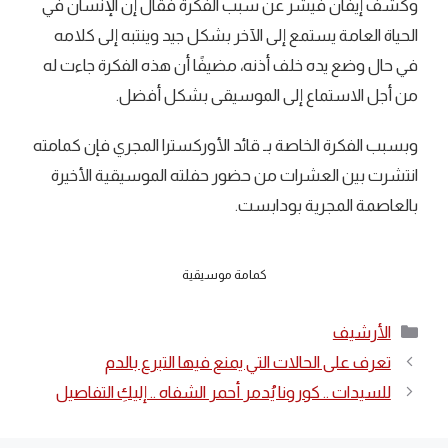
وكشف إيفان فيشر عن سبب الفكرة فقال إن الإنسان في
الحياة العامة يستمع إلى الآخر بشكل جيد وينتبه إلى كلامه
في حال وضع يده خلف أذنه، مضيفًا أن هذه الفكرة جاءت له
من أجل الاستماع إلى الموسيقى بشكل أفضل.
وبسبب الفكرة الخاصة بـ قائد الأوركسترا المجري فإن كمامته
انتشرت بين العشرات من حضور حفلته الموسيقية الأخيرة
بالعاصمة المجرية بودابست.
كمامة موسيقية
التصنيفات
الأرشيف
تعرف على الحالات التي يمنع فيها التبرع بالدم
للسيدات .. كورونا يُدمر أحمر الشفاه .. إليكِ التفاصيل