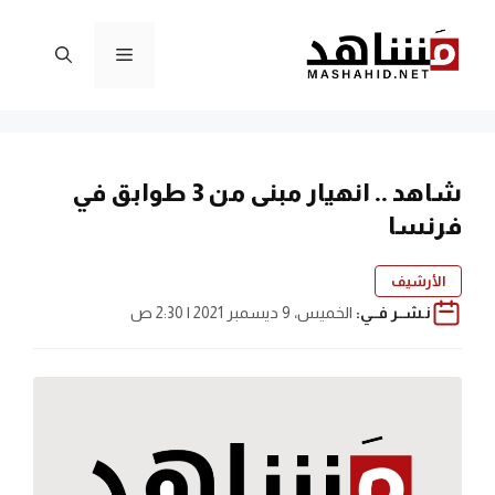
نتقل
لى
القائمة
لمحتوى
شاهد .. انهيار مبنى من 3 طوابق في
فرنسا
الأرشيف
نـشــر فــي:
الخميس، 9 ديسمبر 2021 | 2:30 ص