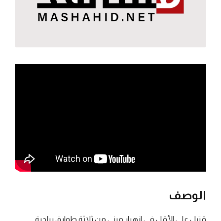
الوصف
قتيل على الأقل في انهيار مبنى من ثلاثة طوابق ببلدية