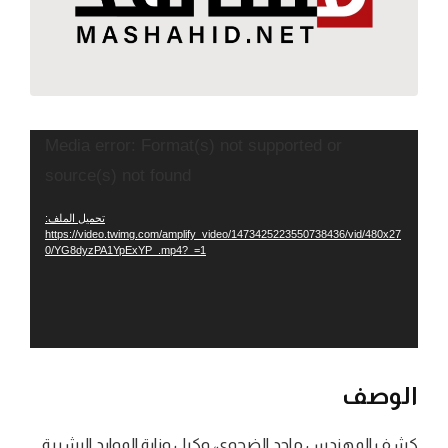
مشغل
Media error: Format(s) not supported or
الفيديو
source(s) not found
تحميل الملف:
https://video.twimg.com/amplify_video/1473425223550738436/vid/480x27
0/YG8dyzPA1YpExYP_.mp4?_=1
الوصف
كشف المهندس ماجد الضحوي، وكيل وزارة الموارد البشرية