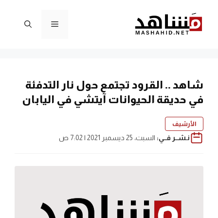
نتقل
لى
القائمة
لمحتوى
شاهد .. القرود تجتمع حول نار التدفئة
في حديقة الحيوانات آيتشي في اليابان
الأرشيف
نـشــر فــي:
السبت، 25 ديسمبر 2021 | 7:02 ص