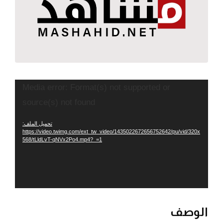
مشغل
Media error: Format(s) not supported or
الفيديو
source(s) not found
تحميل الملف:
https://video.twimg.com/ext_tw_video/1435022672656752642/pu/vid/320x
568/tLldLvT-qNVx2Po4.mp4?_=1
الوصف