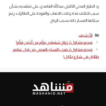
رد الطيار المدني الكابتن عبدالله الغامدي، على منتقديه بشأن
سبب اختلاف مدة رحلات الذهاب والعودة على الطائرات، رغم
سلكها المسار ذاته بسبب الرياح.
التصنيفات
الأرشيف
فيديو متداول لـ زواج شقيقين توأم من أختين توأم!
فيديو متداول لـ ضرب النساء بالعصي من قبل عناصر
طالبان في شارع بكابل!