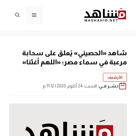
نتقل
لى
القائمة
لمحتوى
شاهد «الحصيني» يُعلق على سحابة
مرعبة في سماء مصر: «اللهم أغثنا»
الأرشيف
نـشــر فــي:
السبت، 24 أكتوبر 2020 | 11:12 م