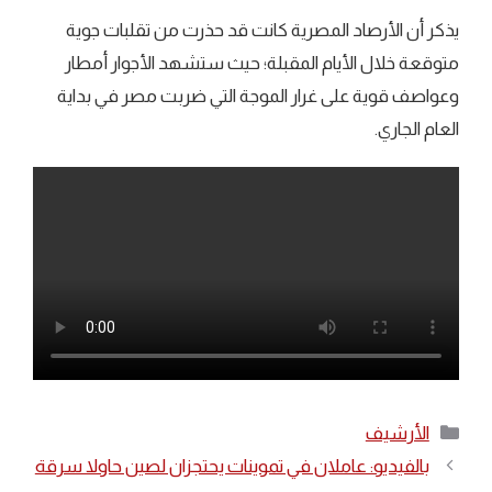
يذكر أن الأرصاد المصرية كانت قد حذرت من تقلبات جوية
متوقعة خلال الأيام المقبلة؛ حيث ستشهد الأجوار أمطار
وعواصف قوية على غرار الموجة التي ضربت مصر في بداية
العام الجاري.
التصنيفات
الأرشيف
بالفيديو: عاملان في تموينات يحتجزان لصين حاولا سرقة