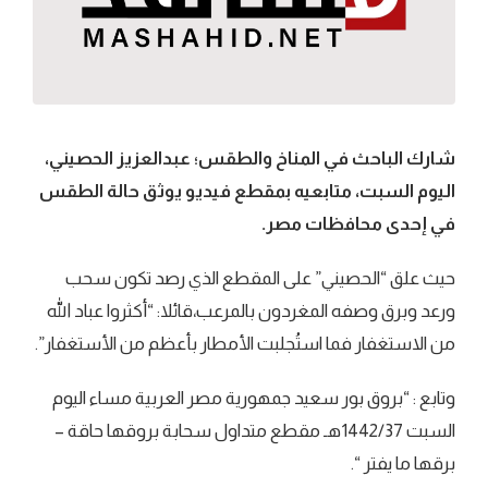
شارك الباحث في المناخ والطقس؛ عبدالعزيز الحصيني،
اليوم السبت، متابعيه بمقطع فيديو يوثق حالة الطقس
في إحدى محافظات مصر.
حيث علق “الحصيني” على المقطع الذي رصد تكون سحب
ورعد وبرق وصفه المغردون بالمرعب،قائلا: “أكثروا عباد الله
من الاستغفار فما استُجلبت الأمطار بأعظم من الأستغفار”.
وتابع : “بروق بور سعيد جمهورية مصر العربية مساء اليوم
السبت 1442/37هـ مقطع متداول سحابة بروقها حاقة –
برقها ما يفتر “.