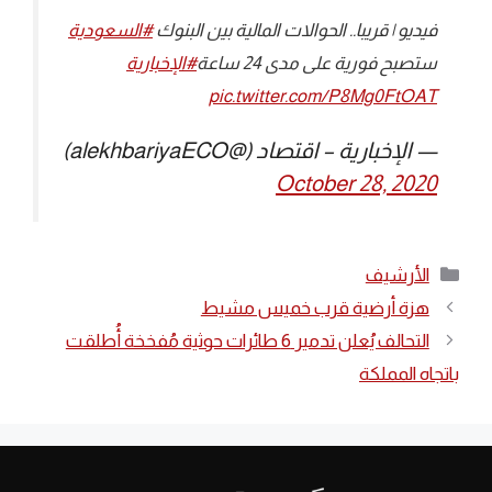
فيديو | قريبا.. الحوالات المالية بين البنوك
#السعودية
ستصبح فورية على مدى 24 ساعة
#الإخبارية
pic.twitter.com/P8Mg0FtOAT
— الإخبارية – اقتصاد (@alekhbariyaECO)
October 28, 2020
التصنيفات
الأرشيف
هزة أرضية قرب خميس مشيط
التحالف يُعلن تدمير 6 طائرات حوثية مُفخخة أُطلقت
باتجاه المملكة