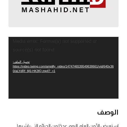
مشغل
Media error: Format(s) not supported or
الفيديو
source(s) not found
تحميل الملف:
https://video.twimg.com/amplify_video/1474746539549638661/vid/640x36
0/aLYdRf_8jS-HK3fQ.mp4?_=1
الوصف
استعرض الأمن العام، اليوم، عددًا من الجرائم التي باشرها