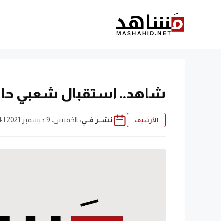
نتقل
لى
لمحتوى
شاهد.. استقبال شعبي حاف
نـشــر فــي:
الخميس، 9 ديسمبر 2021 | 9:04 م
الأرشيف