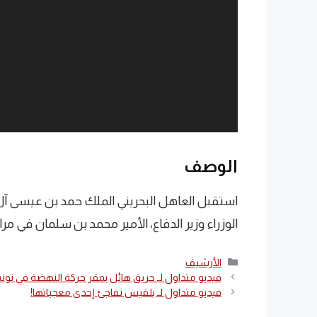
الوصف
استقبل العاهل البحريني الملك حمد بن عيسى آل
الوزراء وزير الدفاع، الأمير محمد بن سلمان في م
التصنيفات
الأرشيف
فيديو متداول لـ حريق هائل بمقر حركة النهضة في تو
فيديو متداول لـ بلقيس تفاجئ إحدى معجباتها!