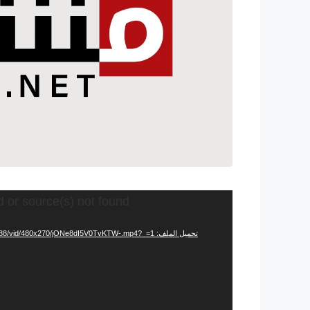
مشغل
d or source(s) not found
الفيديو
تحميل الملف: https://video.twimg.com/amplify_video/1468937318811770888/vid/480x270/jONe8dI5V0TvKTW-.mp4?_=1