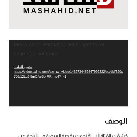
مشغل
Media error: Format(s) not supported or
الفيديو
source(s) not found
تحميل الملف:
https://video.twimg.com/ext_tw_video/1432734489847992322/pu/vid/320x
706/12LqJt5mQAeBbrRR.mp4?_=1
الوصف
كشفت الفتاة التي اقتحمت رقصة العرضة في الباحة، عن