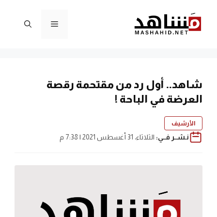
نتقل
لى
القائمة
لمحتوى
شاهد.. أول رد من مقتحمة رقصة
العرضة في الباحة !
الأرشيف
نـشــر فــي:
الثلاثاء، 31 أغسطس 2021 | 7:38 م