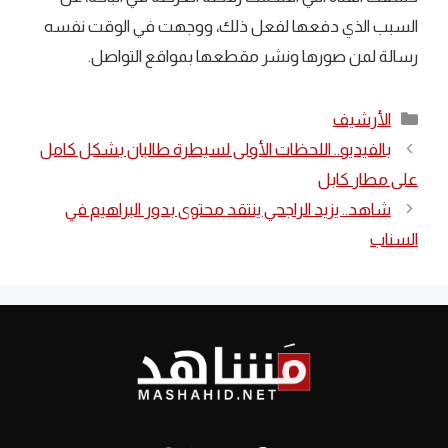
السبب الذي دفعها لفعل ذلك، ووجهت في الوقت نفسه
رسالة لمن صورها ونشر مقطعها بمواقع التواصل.
التصنيفات
الأرشيف
بالفيديو.. اللحظات الأولى لسيطرة طالبان بشكل كامل
على مطار كابل
شاهد.. ‏يزيد الراجحي ينتقد محتوى بدور البراهيم في
السناب