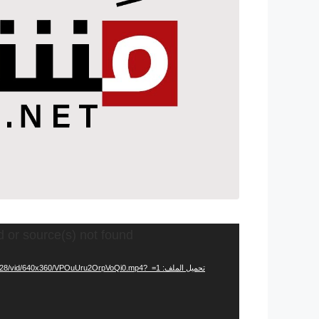
مشغل
d or source(s) not found
الفيديو
تحميل الملف: https://video.twimg.com/amplify_video/1470006097461325828/vid/640x360/VPOuUru2OrpVoQi0.mp4?_=1