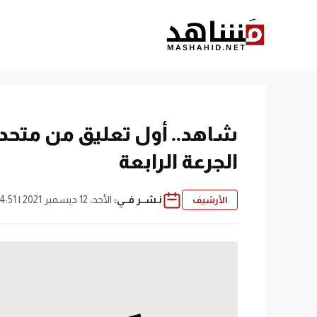
نتقل
لى
لمحتوى
شاهد.. أول تعليق من متح
الجرعة الرابعة
نـشــر فــي:
الأحد، 12 ديسمبر 2021 | 4:51 م
الأرشيف