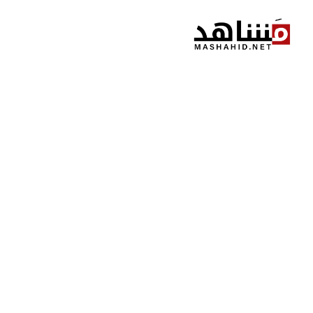
نتقل
لى
لمحتوى