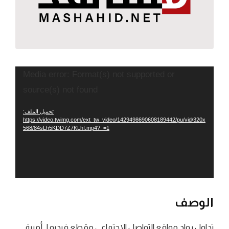
مشغل
Media error: Format(s) not supported or
الفيديو
source(s) not found
تحميل الملف:
https://video.twimg.com/ext_tw_video/1429498690608189442/pu/vid/320x
568/84sLh5KDD7Z7KLhI.mp4?_=1
الوصف
تداول رواد مواقع التواصل الاجتماعي مقطع فيديو لـ أميرة