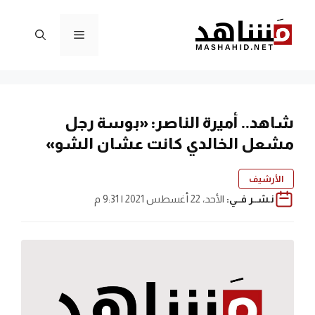
نتقل
لى
القائمة
لمحتوى
شاهد.. أميرة الناصر: «بوسة رجل
مشعل الخالدي كانت عشان الشو»
الأرشيف
نـشــر فــي:
الأحد، 22 أغسطس 2021 | 9:31 م