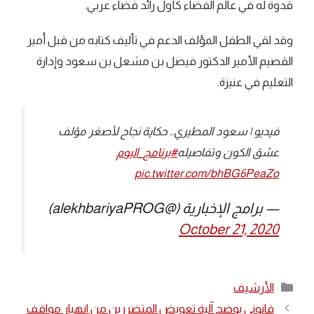
قدوة له في عالم الفضاء كأول رائد فضاء عربي.
وقد لقي الطفل المؤلف الدعم في تأليف كتابه من قبل أمير
القصيم الأمير الدكتور فيصل بن مشعل بن سعود وإدارة
التعليم في عنيزة.
فيديو | سعود المطيري.. حكاية نجاح لأصغر مؤلف
عشق الكون وتفاصيله
#برنامج_اليوم
pic.twitter.com/bhBG6PeaZo
— برامج الإخبارية (@alekhbariyaPROG)
October 21, 2020
التصنيفات
الأرشيف
قانوني يوضح آلية تعويض المتضررين من انهيار مواقف