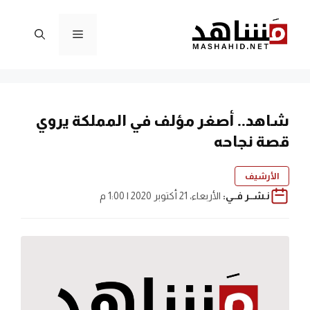
نتقل
لى
القائمة
لمحتوى
شاهد.. أصغر مؤلف في المملكة يروي
قصة نجاحه
الأرشيف
نـشــر فــي:
الأربعاء، 21 أكتوبر 2020 | 1:00 م