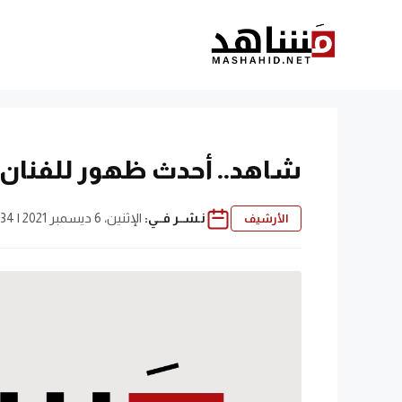
نتقل
لى
لمحتوى
شاهد.. أحدث ظهور للفنان 
نـشــر فــي:
الإثنين، 6 ديسمبر 2021 | 5:34 م
الأرشيف