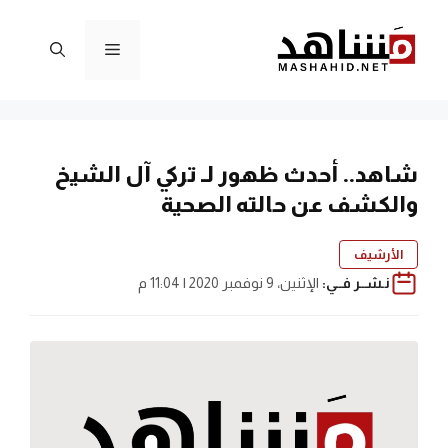
نتقل
لى
القائمة
لمحتوى
شاهد.. أحدث ظهور لـ تركي آل الشيخ
والكشف عن حالته الصحية
الأرشيف
نـشــر فــي:
الإثنين، 9 نوفمبر 2020 | 11:04 م