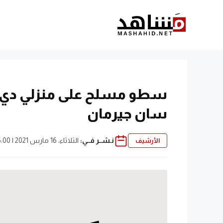
نتقل
لى
لمحتوى
سطو مسلح على منزلي دي م
سان جيرمان
نـشــر فــي:
الثلاثاء، 16 مارس 2021 | 5:00 ص
الأرشيف