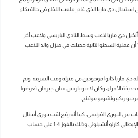
 استبدال دي ماريا الذي غادر ملعب اللقاء في حالة بكاء
أنخيل دي ماريا لاعب وسط النادي الباريسي ولاعب آخر
ن عملية السطو الثانية حصلت في منزل والد اللاعب
ة دي ماريا كانوا موجودين في منزله وقت السرقة، وتم
 حديقة الأمراء، وكان لاعبو باريس سان جيرمان تعرضوا
جيو ريكو وتشوبو موتينج.
ريا حقق 16 لقباً مع سان جيرمان، بينها 4 ألقاب من الدوري الفرنسي، كما أنه رفع لقب دوري أبطال
أوروبا مع ريال مدريد في عام 2014 بقيادة المدرب الإيطالي كارلو أنشيلوتي وذلك بالفوز 4-1 على حساب