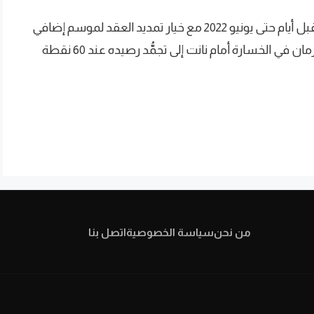
وكان نادي العاصمة الفرنسية جدد عقد دي ماريا قبل أيام حتى يونيو 2022 مع خيار تمديد العقد لموسم إضافي
حتى يونيو 2023 بينما أدى سقوط باريس سان جيرمان في الخسارة أمام نانت إلى تجمُّد رصيده عند 60 نقطة
من نحن
سياسة الخصوصية
اتصل بنا