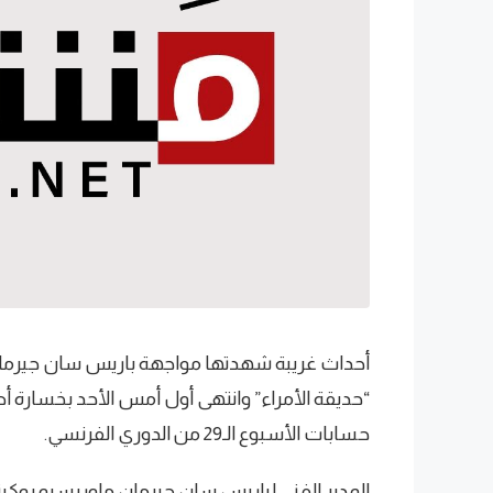
أحداث غريبة شهدتها مواجهة باريس سان جيرمان 
“حديقة الأمراء” وانتهى أول أمس الأحد بخسارة 
حسابات الأسبوع الـ29 من الدوري الفرنسي.
المدير الفني لباريس سان جيرمان ماوريسيو بوكيتي