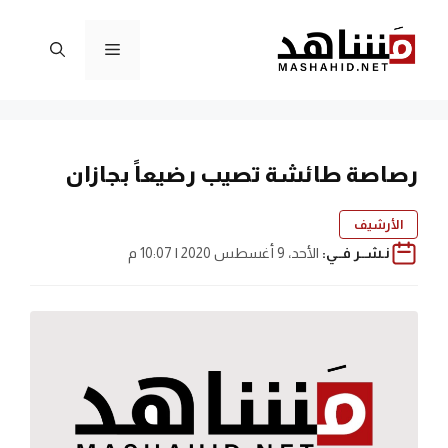
نتقل
لى
القائمة
لمحتوى
رصاصة طائشة تصيب رضيعاً بجازان
الأرشيف
نـشــر فــي:
الأحد، 9 أغسطس 2020 | 10:07 م