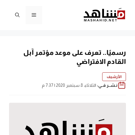
نتقل
لى
القائمة
لمحتوى
رسميًا.. تعرف على موعد مؤتمر آبل
القادم الافتراضي
الأرشيف
نـشــر فــي:
الثلاثاء، 8 سبتمبر 2020 | 7:37 م