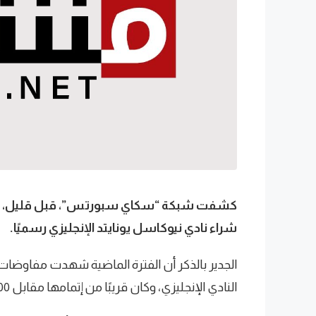
كشفت شبكة “سكاي سبورتس”، قبل قليل، ع
شراء نادي نيوكاسل يونايتد الإنجليزي رسميًا.
الجدير بالذكر أن الفترة الماضية شهدت مفاوض
النادي الإنجليزي، وكان قريبًا من إتمامها مقابل 300 مليون جنيه إسترليني، قبل أن ينسحب اليوم.