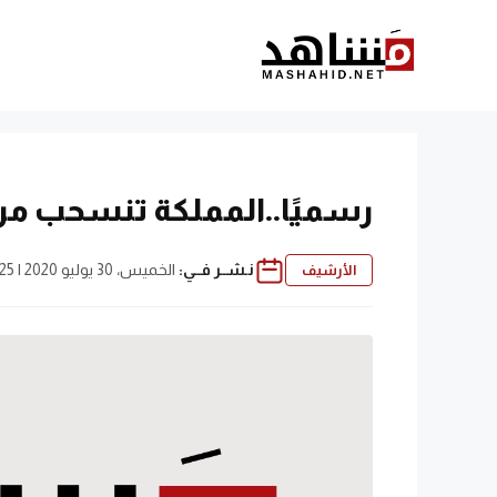
نتقل
لى
لمحتوى
رسميًا..المملكة تنسحب م
نـشــر فــي:
الخميس، 30 يوليو 2020 | 7:25 م
الأرشيف