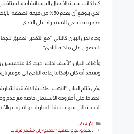
كما كانت سيدة الأعمال البريطانية أماندا ستافي
مجموعة تسعى للاستحواذ على النادي.
وجاء نص البيان كالتالي: “مع التقدير العميق للجم
بالحصول على ملكية النادي”.
وأضاف البيان: “نأسف لذلك، حيث كنا متحمسين وم
ونعتقد أنه كان بإمكاننا إعادة النادي إلى موقع تا
وفي ختام البيان: “انتهت صلاحية الاتفاقية التجار
الحفاظ على أطروحة الاستثمار، خاصة مع عدم وضو
الجديدة التي سوف تنشأ للمباريات والتدريب والأن
التصنيفات
الأرشيف
بالفيديو..نجاح تصعيد «الحجيج» إلى مشعر عرفات