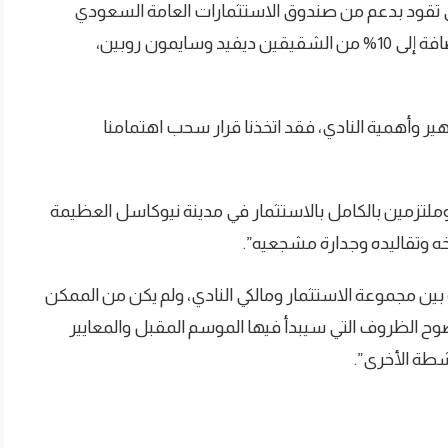
لي تقود بدعم من صندوق الاستثمارات العامة السعودي
الذي يتوقع أن يقدم 80% من قيمة الصفقة، بالإضافة إلى 10% من الشقيقين ديفيد وسايمون روبين،
اهير وأهمية النادي، فقد اتخذنا قرار سحب اهتمامنا
لتزمين بالكامل بالاستثمار في مدينة نيوكاسل العظيمة
ريخه وتقاليده وجدارة مشجعيه”.
ية بين مجموعة الاستثمار ومالكي النادي، ولم يكن من الممكن
ح الظروف التي سيبدأ فيها الموسم المقبل والمعايير
شطة الأخرى”.