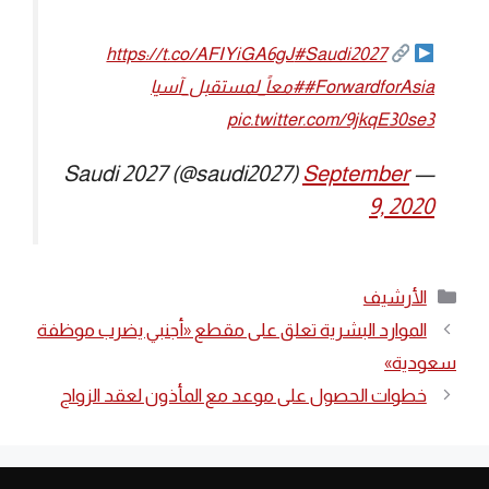
https://t.co/AFIYiGA6gJ
#Saudi2027
#ForwardforAsia
#معاً_لمستقبل_آسيا
pic.twitter.com/9jkqE30se3
September
— Saudi 2027 (@saudi2027)
9, 2020
التصنيفات
الأرشيف
الموارد البشرية تعلق على مقطع «أجنبي يضرب موظفة
سعودية»
خطوات الحصول على موعد مع المأذون لعقد الزواج