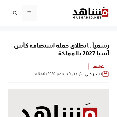
نتقل
لى
القائمة
لمحتوى
رسمياً ..انطلاق حملة استضافة كأس
آسيا 2027 بالمملكة
الأرشيف
نـشــر فــي:
الأربعاء، 9 سبتمبر 2020 | 8:40 م