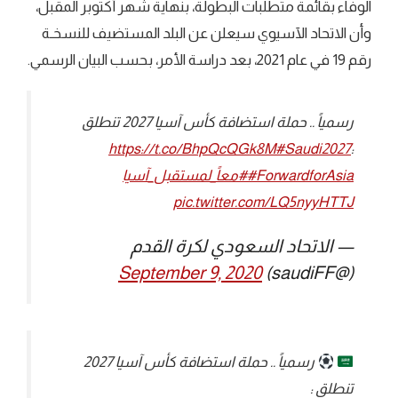
الوفاء بقائمة متطلبات البطولة، بنهاية شهر أكتوبر المقبل،
وأن الاتحاد الآسيوي سيعلن عن البلد المستضيف للنسخـة
رقم 19 في عام 2021، بعد دراسة الأمر، بحسب البيان الرسمي.
رسمياً .. حملة استضافة كأس آسيا 2027 تنطلق
https://t.co/BhpQcQGk8M
#Saudi2027
:
#ForwardforAsia
#معاً_لمستقبل_آسيا
pic.twitter.com/LQ5nyyHTTJ
— الاتحاد السعودي لكرة القدم
September 9, 2020
(@saudiFF)
رسمياً .. حملة استضافة كأس آسيا 2027
تنطلق :