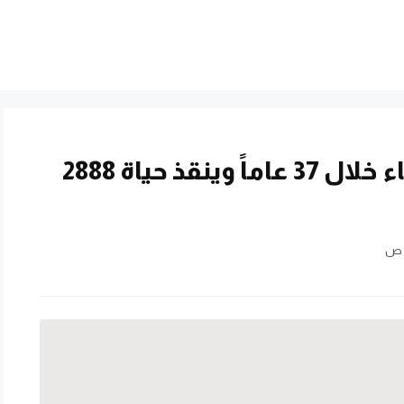
رجل يتبرع بـ450 لتراً من الدماء خلال 37 عاماً وينقذ حياة 2888