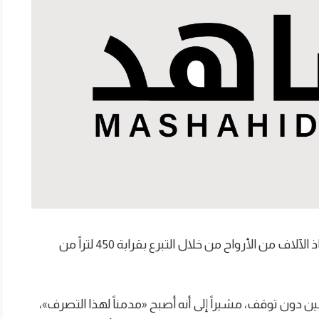
تمكن مواطن أمريكي يُدعى ماركوس بيريز من إنقاذ الآلاف من الأرواح من خلال التبرع بقرابة 450 لتراً من
برع بالدم منذ عام 1984 كل أسبوعين دون توقف، مشيراً إلى أنه أصبح «مدمناً لهذا التصرف»،