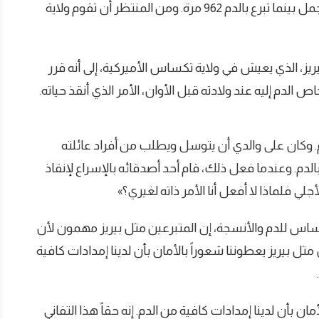
ليتمكن بعدها من إنقاذ حياة 2888 شخصاً في المجمل بينما تبرع بالدم 962 مرة. ومن المنتظر أن تقوم ولاية
يز، الذي يعيش في ولاية تكساس الأميركية، إلى أنه قرر
 الدم إليه عند ولادته قبل الأوان، الأمر الذي أنقذ حياته.
. وكان على والدي أن يتوسل ويطلب من أفراد عائلته
الدم. وعندما فعل ذلك، قام أحد أصدقائه بالإسراع لإنقاذ
ي فلماذا لا أفعل أنا الأمر ذاته لغيري؟»
اس للدم والأنسجة، إن المتبرعين مثل بيريز مهمون لأن
 مثل بيريز يعطوننا شعوراً بالأمان بأن لدينا إمدادات كافية
ن بأن لدينا إمدادات كافية من الدم. إنه حقاً هذا التفاني