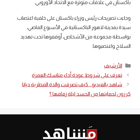
باكستان في علاقات متوترة مع الاتحاد الأوروبي.
وجاءت تصريحات رئيس وزراء باكستان على خلفية اغتصاب
سيدة بمدينة لاهور الباكستانية في الأسبوع الماضي،
بواسطة مجموعة من الأشخاص، أوقفوها تحت تهديد
السلاح واغتصبوها.
التصنيفات
الأرشيف
تعرف على شروط عودة أداء مناسك العمرة
شاهد بالفيديو .. كيف تصرفت والدة المطربة ديانا
كرزون لحمايتها من الحسد ليلة زفافها ؟