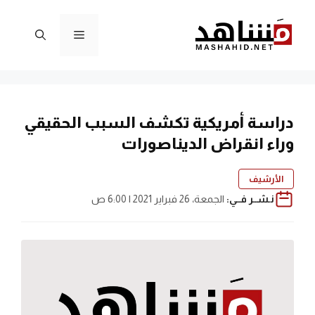
نتقل
لى
القائمة
لمحتوى
دراسة أمريكية تكشف السبب الحقيقي
وراء انقراض الديناصورات
الأرشيف
نـشــر فــي:
الجمعة، 26 فبراير 2021 | 6:00 ص