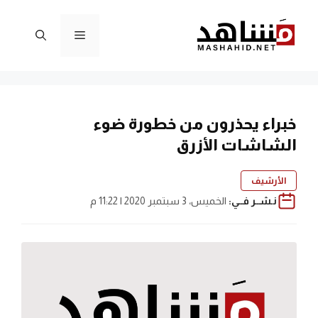
نتقل
لى
القائمة
لمحتوى
خبراء يحذرون من خطورة ضوء
الشاشات الأزرق
الأرشيف
نـشــر فــي:
الخميس، 3 سبتمبر 2020 | 11:22 م