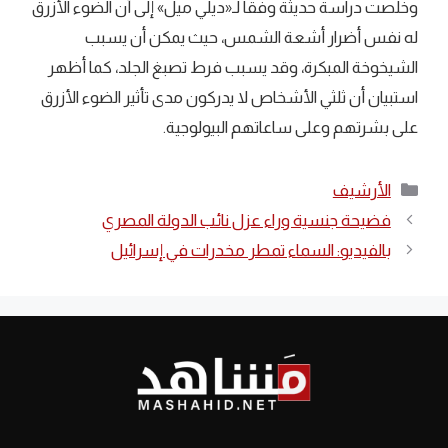
وخلصت دراسة حديثة وفقا لـ«ديلي ميل» إلى أن الضوء الأزرق
له نفس أضرار أشعة الشمس، حيث يمكن أن يسبب
الشيخوخة المبكرة، وقد يسبب فرط تصبغ الجلد، كما أظهر
استبيان أن ثلثي الأشخاص لا يدركون مدى تأثير الضوء الأزرق
على بشرتهم وعلى ساعاتهم البيولوجية.
التصنيفات
الأرشيف
فضيحة جنسية وراء عزل نائب الدولة المصري
بالفيديو: السماء تمطر مخدرات في إسرائيل