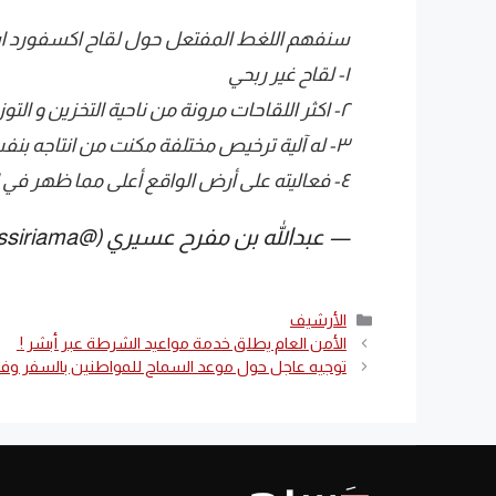
سنفهم اللغط المفتعل حول لقاح اكسفورد استراز
١- لقاح غير ربحي
٢- اكثر اللقاحات مرونة من ناحية التخزين و التوزيع
٣- له آلية ترخيص مختلفة مكنت من انتاجه بنفس الجودة في عدد كبير من الدول
٤- فعاليته على أرض الواقع أعلى مما ظهر في الدراسات السريرية
— عبدالله بن مفرح عسيري (@assiriama)
التصنيفات
الأرشيف
الأمن العام يطلق خدمة مواعيد الشرطة عبر أبشر !
توجيه عاجل حول موعد السماح للمواطنين بالسفر وف