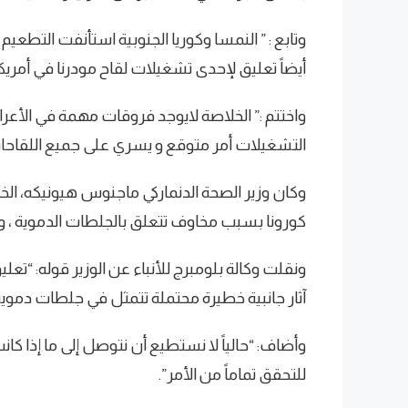
وتابع : ” النمسا وكوريا الجنوبية استأنفت التط
أيضاً تعليق لإحدى تشغيلات لقاح مودرنا في أمريكا
واختتم :” الخلاصة لايوجد فروقات مهمة في الأعرا
التشغيلات أمر متوقع و يسري على جميع اللقاحات
وكان وزير الصحة الدنماركي ماجنوس هيونيكه، الخ
كورونا بسبب مخاوف تتعلق بالجلطات الدموية ، و
ونقلت وكالة بلومبرج للأنباء عن الوزير قوله: “تع
آثار جانبية خطيرة محتملة تتمثل في جلطات دموية
وأضاف: “حالياً لا نستطيع أن نتوصل إلى ما إذا كا
للتحقق تماماً من الأمر”.