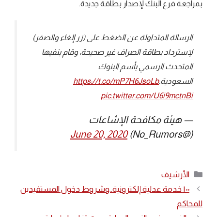
بمراجعة فرع البنك لإصدار بطاقة جديدة.
الرسالة المتداولة عن الضغط على (زر إلغاء والصفر)
لإسترداد بطاقة الصراف غير صحيحة، وقام بنفيها
المتحدث الرسمي بأسم البنوك
السعودية.
https://t.co/mP7H6JsoLb
pic.twitter.com/U6i9mctnBi
— هيئة مكافحة الإشاعات
June 20, 2020
(@No_Rumors)
التصنيفات
الأرشيف
١٠٠ خدمة عدلية إلكترونية..وشروط دخول المستفيدين
للمحاكم