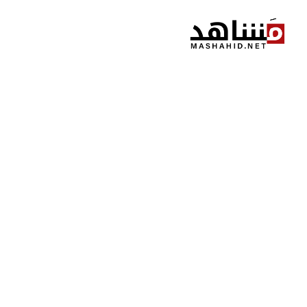
نتقل
لى
لمحتوى