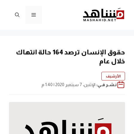
نتقل
لى
القائمة
لمحتوى
حقوق الإنسان ترصد 164 حالة انتهاك
خلال عام
الأرشيف
نـشــر فــي:
الإثنين، 7 سبتمبر 2020 | 1:40 م