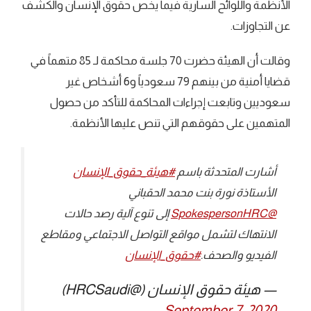
‏الأنظمة واللوائح السارية فيما يخص حقوق الإنسان والكشف
‏عن التجاوزات.‏
وقالت أن الهيئة حضرت 70 جلسة محاكمة لـ 85 متهماً في
‏قضايا أمنية من بينهم 79 سعودياً و6 أشخاص غير
سعوديين وتابعت ‏إجراءات المحاكمة للتأكد من حصول
المتهمين على حقوقهم ‏التي تنص عليها الأنظمة.
أشارت المتحدثة باسم
#هيئة_حقوق_الإنسان
الأستاذة نورة بنت محمد الحقباني
@SpokespersonHRC
إلى تنوع آلية رصد حالات
الانتهاك لتشمل مواقع التواصل الاجتماعي ومقاطع
الفيديو والصحف.
#حقوق_الإنسان
— هيئة حقوق الإنسان (@HRCSaudi)
September 7, 2020